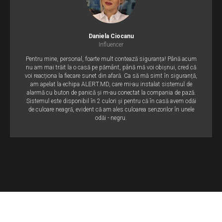
Daniela Ciocanu
Influencer
Pentru mine, personal, foarte mult contează siguranța! Până acum
nu am mai trăit la o casă pe pământ, până mă voi obișnui, cred că
voi reacționa la fiecare sunet din afară. Ca să mă simt în siguranță,
am apelat la echipa ALERT.MD, care mi-au instalat sistemul de
alarmă cu buton de panică și m-au conectat la compania de pază.
Sistemul este disponibil în 2 culori și pentru că în casă avem odăi
de culoare neagră, evident că am ales culoarea senzorilor în unele
odăi - negru.